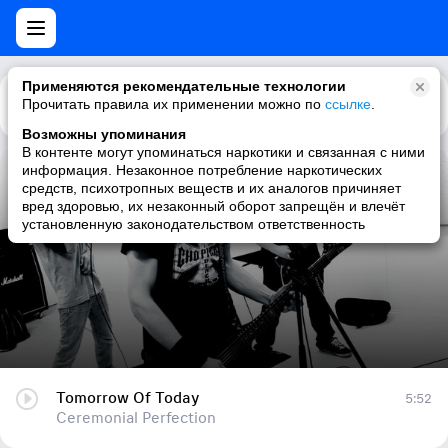
Применяются рекомендательные технологии
Прочитать правила их применении можно по
Каталог
Рекомендации
ссылке
.
Возможны упоминания
В контенте могут упоминаться наркотики и связанная с ними
информация. Незаконное потребление наркотических
Tomorrow Of Today
средств, психотропных веществ и их аналогов причиняет
вред здоровью, их незаконный оборот запрещён и влечёт
Ceremonial Perfection
установленную законодательством ответственность
Tomorrow Of Today
5:52
Ceremonial Perfection