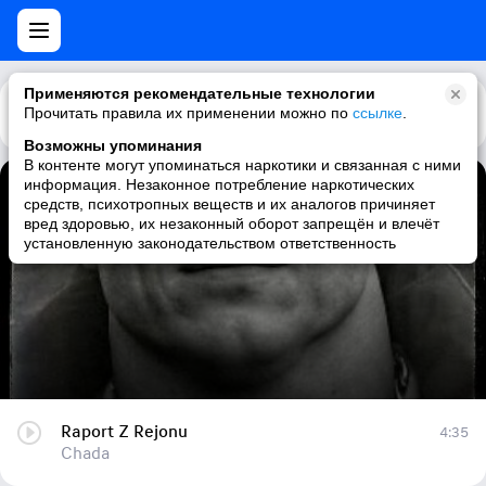
Применяются рекомендательные технологии
Прочитать правила их применении можно по
Каталог
Рекомендации
ссылке
.
Возможны упоминания
В контенте могут упоминаться наркотики и связанная с ними
информация. Незаконное потребление наркотических
Raport Z Rejonu
средств, психотропных веществ и их аналогов причиняет
вред здоровью, их незаконный оборот запрещён и влечёт
Chada
установленную законодательством ответственность
Raport Z Rejonu
4:35
Chada