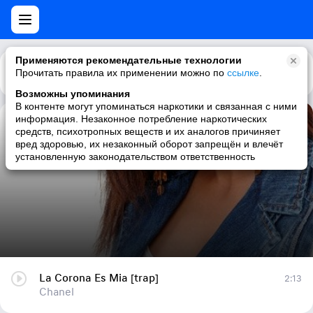
Применяются рекомендательные технологии
Прочитать правила их применении можно по
Каталог
Рекомендации
ссылке
.
Возможны упоминания
В контенте могут упоминаться наркотики и связанная с ними
информация. Незаконное потребление наркотических
La Corona Es Mia [trap]
средств, психотропных веществ и их аналогов причиняет
вред здоровью, их незаконный оборот запрещён и влечёт
Chanel
установленную законодательством ответственность
La Corona Es Mia [trap]
2:13
Chanel