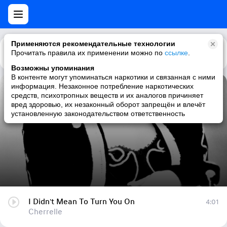
Применяются рекомендательные технологии
Прочитать правила их применении можно по
Каталог
Рекомендации
ссылке
.
Возможны упоминания
В контенте могут упоминаться наркотики и связанная с ними
информация. Незаконное потребление наркотических
I Didn't Mean To Turn You On
средств, психотропных веществ и их аналогов причиняет
вред здоровью, их незаконный оборот запрещён и влечёт
Cherrelle
установленную законодательством ответственность
I Didn't Mean To Turn You On
4:01
Cherrelle