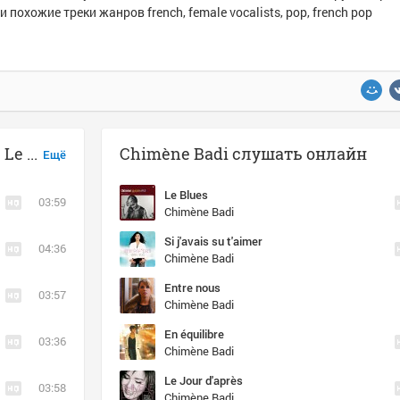
и похожие треки жанров french, female vocalists, pop, french pop
Музыка похожая на Chimène Badi - Le Mot Fin
Chimène Badi слушать онлайн
Ещё
Le Blues
03:59
Chimène Badi
Si j'avais su t'aimer
04:36
Chimène Badi
Entre nous
03:57
Chimène Badi
En équilibre
03:36
Chimène Badi
Le Jour d'après
03:58
Chimène Badi