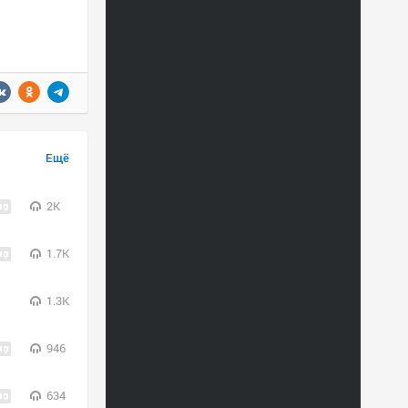
Ещё
2K
1.7K
1.3K
946
634