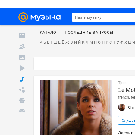
КАТАЛОГ
ПОСЛЕДНИЕ ЗАПРОСЫ
А
Б
В
Г
Д
Е
Ё
Ж
З
И
Й
К
Л
М
Н
О
П
Р
С
Т
У
Ф
Х
Ц
Ч
Трек
Le Mot
french
fe
Chi
Слуша
Здесь вы