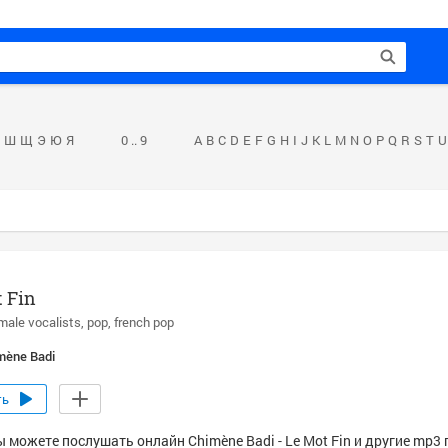
Ш
Щ
Э
Ю
Я
0 .. 9
A
B
C
D
E
F
G
H
I
J
K
L
M
N
O
P
Q
R
S
T
U
 Fin
male vocalists
pop
french pop
mène Badi
ть
 можете послушать онлайн Chimène Badi - Le Mot Fin и другие mp3 