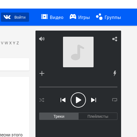
Видео
Игры
Группы
Войти
V
W
X
Y
Z
Треки
Плейлисты
песни этого