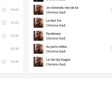
Je n'attends rien de lui
04:09
Chimène Badi
Le Mot Fin
01:43
Chimène Badi
Pardonner
03:36
Chimène Badi
Au juste milieu
05:38
Chimène Badi
La Vie Qui Gagne
02:49
Chimène Badi