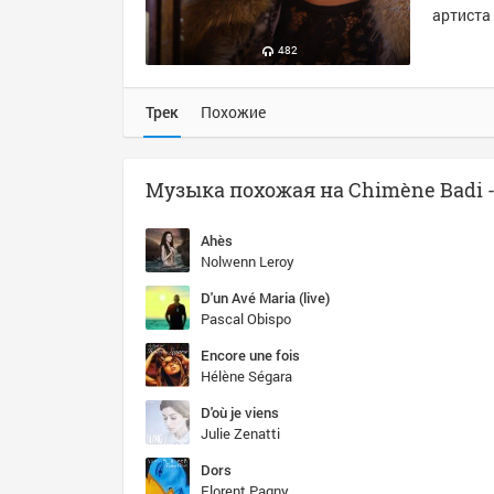
артиста 
482
Трек
Похожие
Ahès
Nolwenn Leroy
D'un Avé Maria (live)
Pascal Obispo
Encore une fois
Hélène Ségara
D'où je viens
Julie Zenatti
Dors
Florent Pagny