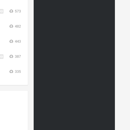
573
482
443
387
335