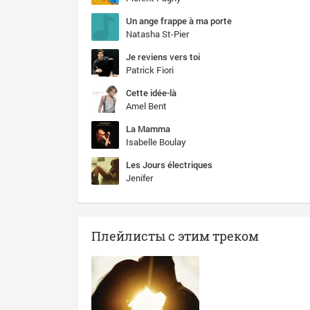
Un ange frappe à ma porte
Natasha St-Pier
Je reviens vers toi
Patrick Fiori
Cette idée-là
Amel Bent
La Mamma
Isabelle Boulay
Les Jours électriques
Jenifer
Плейлисты с этим треком