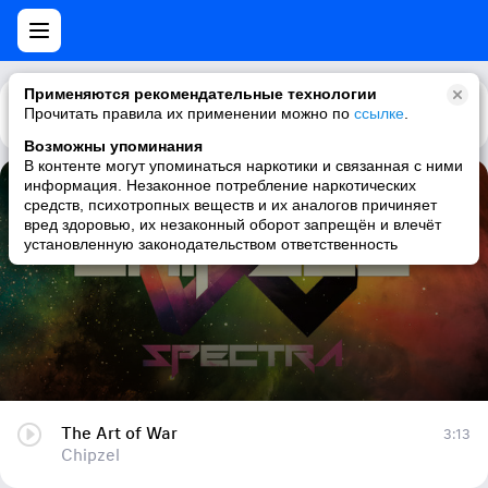
Применяются рекомендательные технологии
Прочитать правила их применении можно по
Каталог
Рекомендации
ссылке
.
Возможны упоминания
В контенте могут упоминаться наркотики и связанная с ними
информация. Незаконное потребление наркотических
The Art of War
средств, психотропных веществ и их аналогов причиняет
вред здоровью, их незаконный оборот запрещён и влечёт
Chipzel
установленную законодательством ответственность
The Art of War
3:13
Chipzel