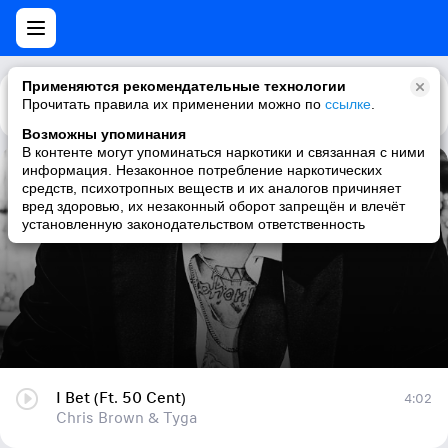
Применяются рекомендательные технологии
Прочитать правила их применении можно по
Каталог
Рекомендации
ссылке
.
Возможны упоминания
В контенте могут упоминаться наркотики и связанная с ними
информация. Незаконное потребление наркотических
I Bet (Ft. 50 Cent)
средств, психотропных веществ и их аналогов причиняет
вред здоровью, их незаконный оборот запрещён и влечёт
Chris Brown & Tyga
установленную законодательством ответственность
I Bet (Ft. 50 Cent)
4:02
Chris Brown & Tyga