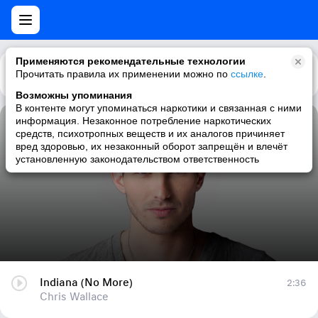
Применяются рекомендательные технологии
Прочитать правила их применении можно по
Каталог
Рекомендации
ссылке
.
Возможны упоминания
В контенте могут упоминаться наркотики и связанная с ними
информация. Незаконное потребление наркотических
Indiana (No More)
средств, психотропных веществ и их аналогов причиняет
вред здоровью, их незаконный оборот запрещён и влечёт
Chris Wallace
установленную законодательством ответственность
Indiana (No More)
2:36
Chris Wallace