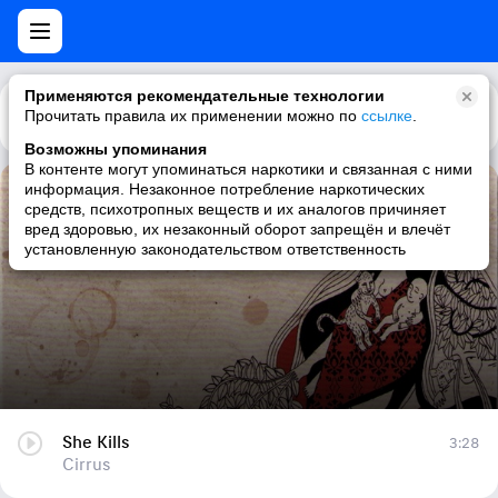
Применяются рекомендательные технологии
Прочитать правила их применении можно по
Каталог
Рекомендации
ссылке
.
Возможны упоминания
В контенте могут упоминаться наркотики и связанная с ними
информация. Незаконное потребление наркотических
She Kills
средств, психотропных веществ и их аналогов причиняет
вред здоровью, их незаконный оборот запрещён и влечёт
Cirrus
установленную законодательством ответственность
She Kills
3:28
Cirrus