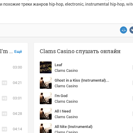
и похожие треки жанров hip-hop, electronic, instrumental hip-hop, wi
Музыка похожая на Clams Casino - I'm God
Clams Casino слушать онлайн
Ещё
Leaf
03:00
Clams Casino
Ghost in a Kiss (Instrumental) (Instrumental)
04:21
Clams Casino
I'm God
03:01
Clams Casino
All I Need
04:28
Clams Casino
All Nite (Instrumental)
04:14
Clams Casino