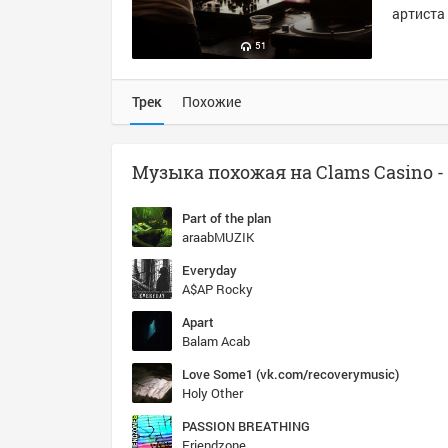
артиста 
51
Трек
Похожие
Part of the plan
araabMUZIK
Everyday
A$AP Rocky
Apart
Balam Acab
Love Some1 (vk.com/recoverymusic)
Holy Other
PASSION BREATHING
Friendzone