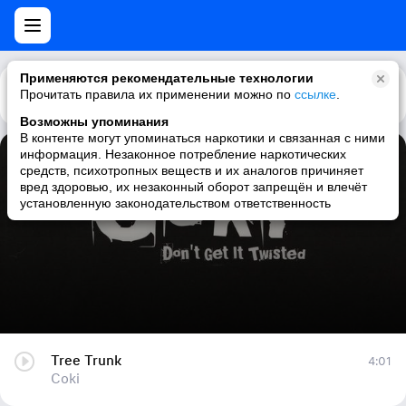
Применяются рекомендательные технологии
Прочитать правила их применении можно по
Каталог
Рекомендации
ссылке
.
Возможны упоминания
В контенте могут упоминаться наркотики и связанная с ними
информация. Незаконное потребление наркотических
Tree Trunk
средств, психотропных веществ и их аналогов причиняет
вред здоровью, их незаконный оборот запрещён и влечёт
Coki
установленную законодательством ответственность
Tree Trunk
4:01
Coki