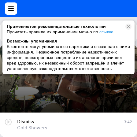
Применяются рекомендательные технологии
Прочитать правила их применении можно по
Каталог
Рекомендации
ссылке
.
Возможны упоминания
В контенте могут упоминаться наркотики и связанная с ними
информация. Незаконное потребление наркотических
Dismiss
средств, психотропных веществ и их аналогов причиняет
вред здоровью, их незаконный оборот запрещён и влечёт
Cold Showers
установленную законодательством ответственность
Dismiss
3:42
Cold Showers