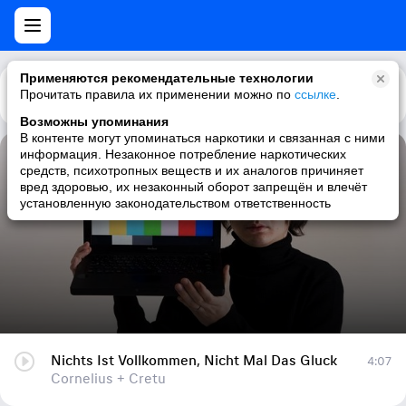
Применяются рекомендательные технологии
Прочитать правила их применении можно по
Каталог
Рекомендации
ссылке
.
Возможны упоминания
В контенте могут упоминаться наркотики и связанная с ними
информация. Незаконное потребление наркотических
Nichts Ist Vollkommen, Nicht Mal Das Gluck
средств, психотропных веществ и их аналогов причиняет
вред здоровью, их незаконный оборот запрещён и влечёт
Cornelius + Cretu
установленную законодательством ответственность
Nichts Ist Vollkommen, Nicht Mal Das Gluck
4:07
Cornelius + Cretu