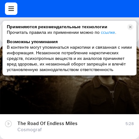
Применяются рекомендательные технологии
Прочитать правила их применении можно по
Каталог
Рекомендации
ссылке
.
Возможны упоминания
В контенте могут упоминаться наркотики и связанная с ними
информация. Незаконное потребление наркотических
The Road Of Endless Miles
средств, психотропных веществ и их аналогов причиняет
вред здоровью, их незаконный оборот запрещён и влечёт
Cosmograf
установленную законодательством ответственность
The Road Of Endless Miles
5:28
Cosmograf