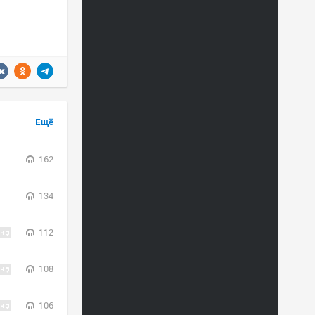
Ещё
162
134
112
108
106