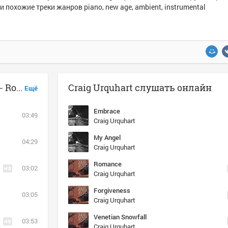
и похожие треки жанров piano, new age, ambient, instrumental
Музыка похожая на Craig Urquhart - Romance
Craig Urquhart слушать онлайн
Ещё
Embrace
03:49
Craig Urquhart
My Angel
04:29
Craig Urquhart
Romance
03:02
Craig Urquhart
Forgiveness
03:05
Craig Urquhart
Venetian Snowfall
03:53
Craig Urquhart