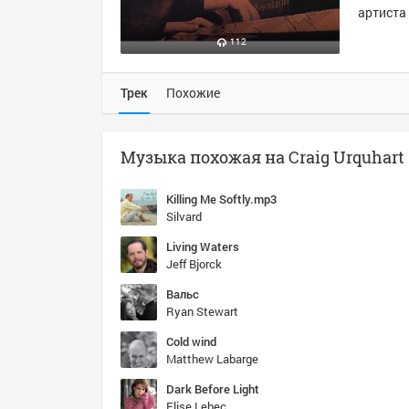
артиста 
112
Трек
Похожие
Killing Me Softly.mp3
Silvard
Living Waters
Jeff Bjorck
Вальс
Ryan Stewart
Cold wind
Matthew Labarge
Dark Before Light
Elise Lebec