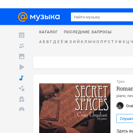
КАТАЛОГ
ПОСЛЕДНИЕ ЗАПРОСЫ
А
Б
В
Г
Д
Е
Ё
Ж
З
И
Й
К
Л
М
Н
О
П
Р
С
Т
У
Ф
Х
Ц
Ч
Трек
Roma
piano
ne
Cra
Слуша
Здесь в