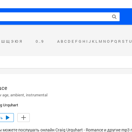
Ш
Щ
Э
Ю
Я
0 .. 9
A
B
C
D
E
F
G
H
I
J
K
L
M
N
O
P
Q
R
S
T
U
nce
w age
ambient
instrumental
ig Urquhart
ть
ы можете послушать онлайн Craig Urquhart - Romance и другие mp3 