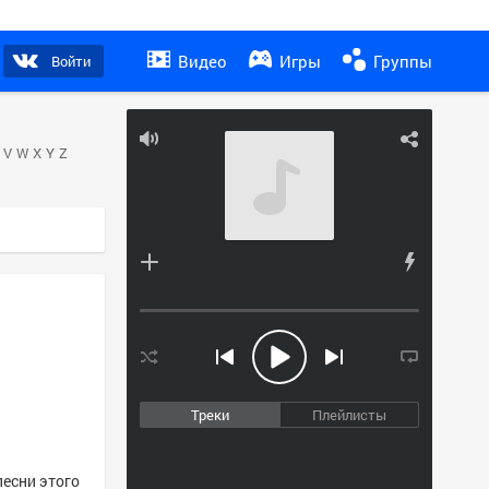
Видео
Игры
Группы
Войти
V
W
X
Y
Z
Треки
Плейлисты
песни этого