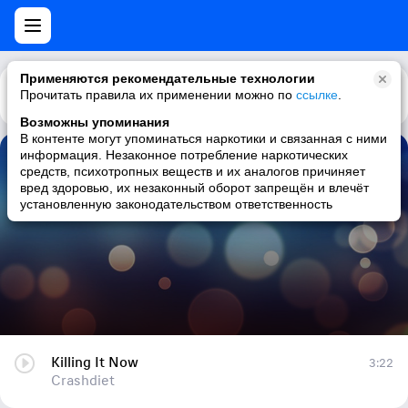
Применяются рекомендательные технологии
Прочитать правила их применении можно по
Каталог
Рекомендации
ссылке
.
Возможны упоминания
В контенте могут упоминаться наркотики и связанная с ними
информация. Незаконное потребление наркотических
Killing It Now
средств, психотропных веществ и их аналогов причиняет
вред здоровью, их незаконный оборот запрещён и влечёт
Crashdiet
установленную законодательством ответственность
Killing It Now
3:22
Crashdiet