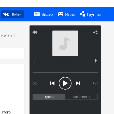
Видео
Игры
Группы
Войти
V
W
X
Y
Z
Треки
Плейлисты
и этого