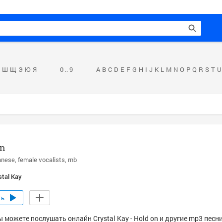
Ш
Щ
Э
Ю
Я
0 .. 9
A
B
C
D
E
F
G
H
I
J
K
L
M
N
O
P
Q
R
S
T
U
on
anese
female vocalists
rnb
stal Kay
ть
 можете послушать онлайн Crystal Kay - Hold on и другие mp3 песн