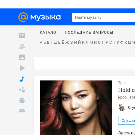
КАТАЛОГ
ПОСЛЕДНИЕ ЗАПРОСЫ
А
Б
В
Г
Д
Е
Ё
Ж
З
И
Й
К
Л
М
Н
О
П
Р
С
Т
У
Ф
Х
Ц
Ч
Трек
Hold 
j-pop
jap
Cry
Слуша
Здесь вы