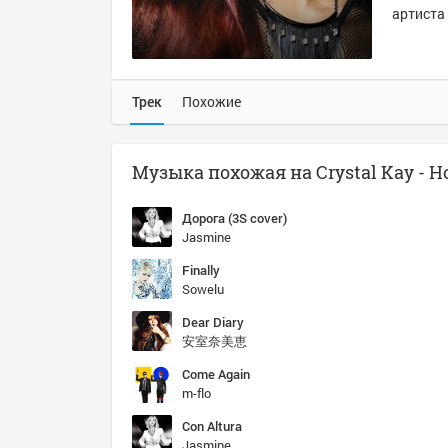
артиста 
Трек
Похожие
Музыка похожая на Crystal Kay - H
Дорога (3S cover)
Jasmine
Finally
Sowelu
Dear Diary
安室奈美恵
Come Again
m-flo
Con Altura
Jasmine