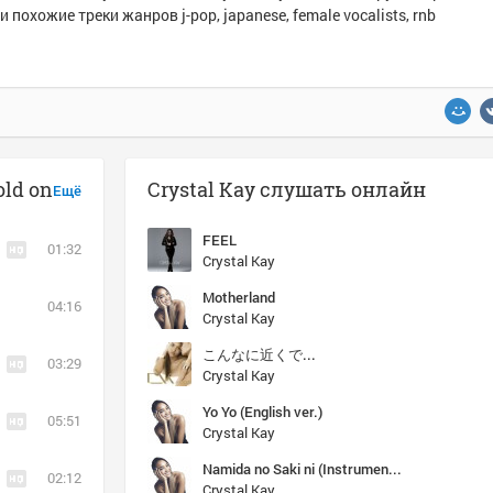
и похожие треки жанров j-pop, japanese, female vocalists, rnb
old on
Crystal Kay слушать онлайн
Ещё
FEEL
01:32
Crystal Kay
Motherland
04:16
Crystal Kay
こんなに近くで...
03:29
Crystal Kay
Yo Yo (English ver.)
05:51
Crystal Kay
Namida no Saki ni (Instrumental)
02:12
Crystal Kay