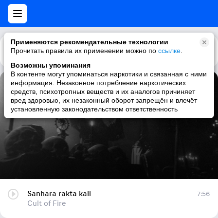
Применяются рекомендательные технологии
Прочитать правила их применении можно по
Каталог
Рекомендации
ссылке
.
Возможны упоминания
В контенте могут упоминаться наркотики и связанная с ними
информация. Незаконное потребление наркотических
Sanhara rakta kali
средств, психотропных веществ и их аналогов причиняет
вред здоровью, их незаконный оборот запрещён и влечёт
Cult of Fire
установленную законодательством ответственность
Sanhara rakta kali
7:56
Cult of Fire