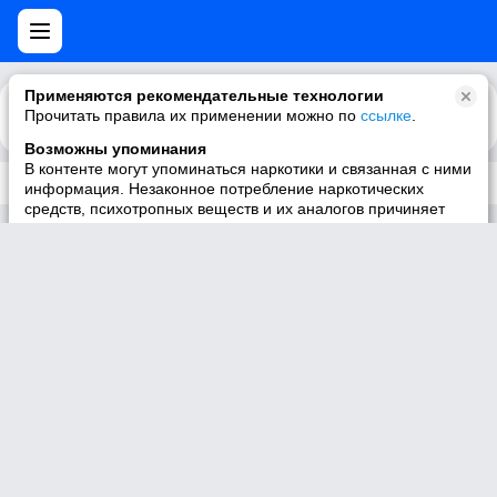
Применяются рекомендательные технологии
Прочитать правила их применении можно по
Каталог
Рекомендации
ссылке
.
Возможны упоминания
В контенте могут упоминаться наркотики и связанная с ними
Трек не существует
информация. Незаконное потребление наркотических
средств, психотропных веществ и их аналогов причиняет
вред здоровью, их незаконный оборот запрещён и влечёт
установленную законодательством ответственность