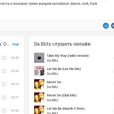
тиста и похожие треки жанров eurodance, dance, rock, funk
Музыка похожая на Da Blitz - Movin' On (Club Mix)
Da Blitz слушать онлайн
Ещё
Take My Way (radio version)
03:45
Da Blitz
Let Me Be (Let Me Mix)
03:44
Da Blitz
Movin' On
04:16
Da Blitz
Movin' On (Club Mix)
03:27
Da Blitz
Let Me Be (Martik C Rmx)
05:50
Da Blitz