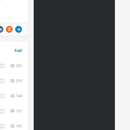
Ещё
251
215
144
121
107