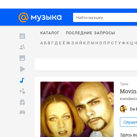
КАТАЛОГ
ПОСЛЕДНИЕ ЗАПРОСЫ
А
Б
В
Г
Д
Е
Ё
Ж
З
И
Й
К
Л
М
Н
О
П
Р
С
Т
У
Ф
Х
Ц
Ч
Трек
Movin'
eurodanc
Da B
Слуша
Здесь вы