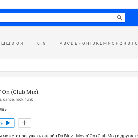
Ш
Щ
Э
Ю
Я
0 .. 9
A
B
C
D
E
F
G
H
I
J
K
L
M
N
O
P
Q
R
S
T
U
 On (Club Mix)
e
dance
rock
funk
litz
ть
 можете послушать онлайн Da Blitz - Movin' On (Club Mix) и другие 