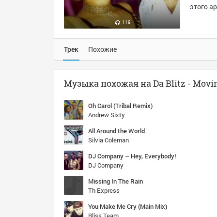
этого ар
119
Трек
Похожие
Oh Carol (Tribal Remix)
Andrew Sixty
All Around the World
Silvia Coleman
DJ Company – Hey, Everybody!
DJ Company
Missing In The Rain
Th Express
You Make Me Cry (Main Mix)
Bliss Team