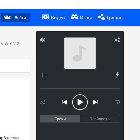
Видео
Игры
Группы
Войти
V
W
X
Y
Z
Треки
Плейлисты
mp3 песни