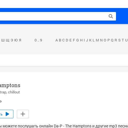
Ш
Щ
Э
Ю
Я
0 .. 9
A
B
C
D
E
F
G
H
I
J
K
L
M
N
O
P
Q
R
S
T
U
amptons
 trap
chillout
P
ть
ы можете послушать онлайн Da-P - The Hamptons и другие mp3 песн