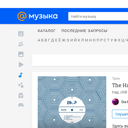
КАТАЛОГ
ПОСЛЕДНИЕ ЗАПРОСЫ
А
Б
В
Г
Д
Е
Ё
Ж
З
И
Й
К
Л
М
Н
О
П
Р
С
Т
У
Ф
Х
Ц
Ч
Трек
The H
trap
chill
Da-
Слуша
Здесь в