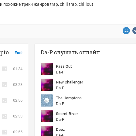
и похожие треки жанров trap, chill trap, chillout
Музыка похожая на Da-P - The Hamptons
Da-P слушать онлайн
Ещё
Pass Out
01:34
Da-P
New Challenger
03:23
Da-P
The Hamptons
02:56
Da-P
Secret River
02:33
Da-P
Deez
02:55
Da-P