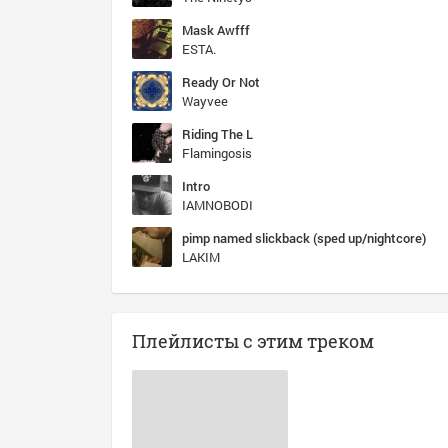
Mask Awfff
ESTA.
Ready Or Not
Wayvee
Riding The L
Flamingosis
Intro
IAMNOBODI
pimp named slickback (sped up/nightcore)
LAKIM
Плейлисты с этим треком