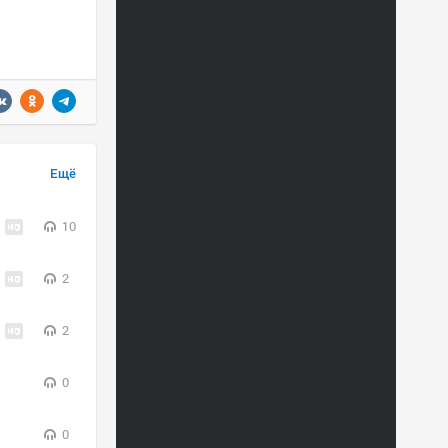
Ещё
10
2
2
0
0