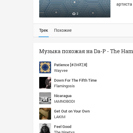
артиста 
2
Трек
Похожие
Patience [#ϨH₮ΣЯ]
Wayvee
Down For The Fifth Time
Flamingosis
Nicaragua
IAMNOBODI
Get Out on Your Own
LAKIM
Feel Good
The Ninetys