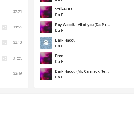
Strike Out
02:21
Da-P
Roy Wood$ - All of you (Da-P remix)
03:53
Da-P
Dark Hadou
03:13
Da-P
Free
01:25
Da-P
Dark Hadou (Mr. Carmack Remix)
03:46
Da-P