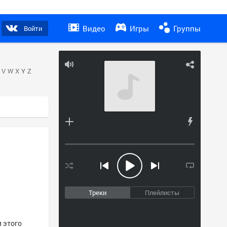
Видео
Игры
Группы
Войти
V
W
X
Y
Z
Треки
Плейлисты
и этого