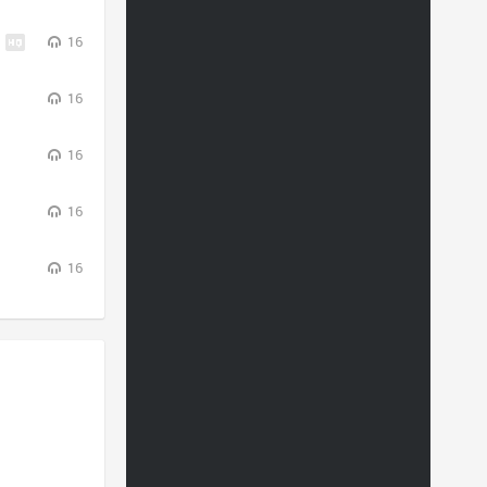
16
16
16
16
16