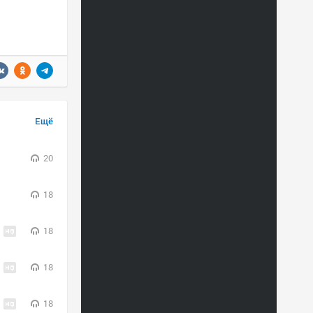
Ещё
20
18
18
18
18