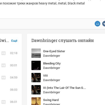
и похожие треки жанров heavy metal, metal, black metal
Музыка похожая на Dawnbringer - Swing Hard
Dawnbringer слушать онлайн
Ещё
One-Eyed Sister
02:18
Dawnbringer
Bleeding City
00:01
Dawnbringer
VIII
04:59
Dawnbringer
III (Into The Lair Of The Sun God)
06:03
Dawnbringer
Swing Hard
06:01
Dawnbringer