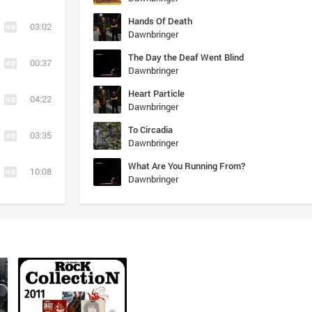
Hands Of Death
03:02
Dawnbringer
The Day the Deaf Went Blind
00:37
Dawnbringer
Heart Particle
04:22
Dawnbringer
To Circadia
03:35
Dawnbringer
What Are You Running From?
10:08
Dawnbringer