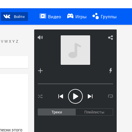
Видео
Игры
Группы
Войти
V
W
X
Y
Z
Треки
Плейлисты
песни этого