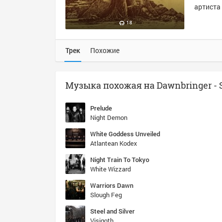
артиста 
18
Трек
Похожие
Prelude
Night Demon
White Goddess Unveiled
Atlantean Kodex
Night Train To Tokyo
White Wizzard
Warriors Dawn
Slough Feg
Steel and Silver
Visigoth