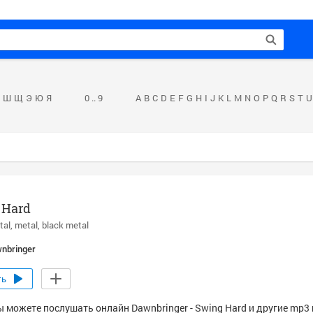
Ш
Щ
Э
Ю
Я
0 .. 9
A
B
C
D
E
F
G
H
I
J
K
L
M
N
O
P
Q
R
S
T
U
 Hard
tal
metal
black metal
nbringer
ть
ы можете послушать онлайн Dawnbringer - Swing Hard и другие mp3 