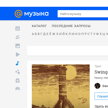
КАТАЛОГ
ПОСЛЕДНИЕ ЗАПРОСЫ
А
Б
В
Г
Д
Е
Ё
Ж
З
И
Й
К
Л
М
Н
О
П
Р
С
Т
У
Ф
Х
Ц
Ч
Трек
Swing
heavy me
Daw
Слуша
Здесь в