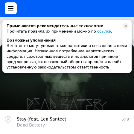
Применяются рекомендательные технологии
Прочитать правила их применении можно по
Каталог
Рекомендации
ссылке
.
Возможны упоминания
В контенте могут упоминаться наркотики и связанная с ними
информация. Незаконное потребление наркотических
Stay (feat. Lea Santee)
средств, психотропных веществ и их аналогов причиняет
вред здоровью, их незаконный оборот запрещён и влечёт
Dead Battery
установленную законодательством ответственность
Stay (feat. Lea Santee)
5:18
Dead Battery