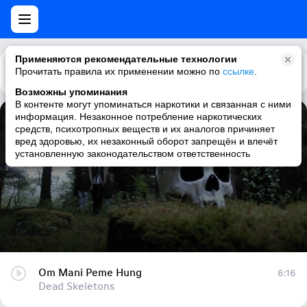
Применяются рекомендательные технологии
Прочитать правила их применении можно по
Каталог
Рекомендации
ссылке
.
Возможны упоминания
В контенте могут упоминаться наркотики и связанная с ними
информация. Незаконное потребление наркотических
Om Mani Peme Hung
средств, психотропных веществ и их аналогов причиняет
вред здоровью, их незаконный оборот запрещён и влечёт
Dead Skeletons
установленную законодательством ответственность
Om Mani Peme Hung
6:16
Dead Skeletons