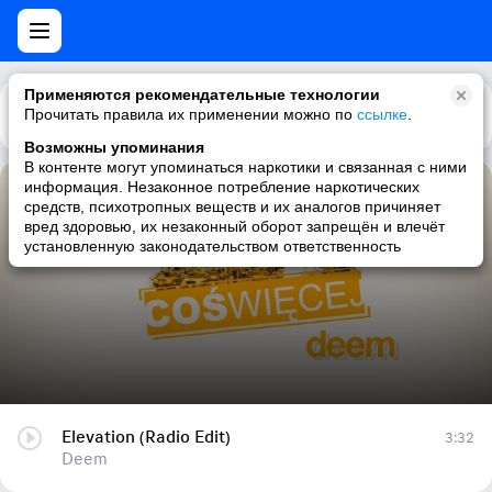
Применяются рекомендательные технологии
Прочитать правила их применении можно по
Каталог
Рекомендации
ссылке
.
Возможны упоминания
В контенте могут упоминаться наркотики и связанная с ними
информация. Незаконное потребление наркотических
Elevation (Radio Edit)
средств, психотропных веществ и их аналогов причиняет
вред здоровью, их незаконный оборот запрещён и влечёт
Deem
установленную законодательством ответственность
Elevation (Radio Edit)
3:32
Deem