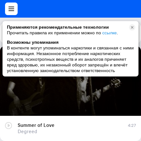
Применяются рекомендательные технологии
Прочитать правила их применении можно по
Каталог
Рекомендации
ссылке
.
Возможны упоминания
В контенте могут упоминаться наркотики и связанная с ними
информация. Незаконное потребление наркотических
Summer of Love
средств, психотропных веществ и их аналогов причиняет
вред здоровью, их незаконный оборот запрещён и влечёт
Degreed
установленную законодательством ответственность
Summer of Love
4:27
Degreed