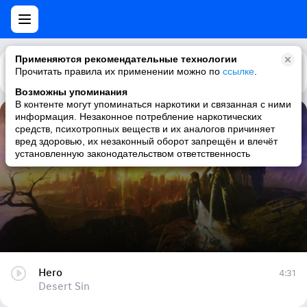
Применяются рекомендательные технологии
Прочитать правила их применении можно по
Каталог
Рекомендации
ссылке
.
Возможны упоминания
В контенте могут упоминаться наркотики и связанная с ними
информация. Незаконное потребление наркотических
Hero
средств, психотропных веществ и их аналогов причиняет
вред здоровью, их незаконный оборот запрещён и влечёт
Desert Sin
установленную законодательством ответственность
Hero
4:31
Desert Sin