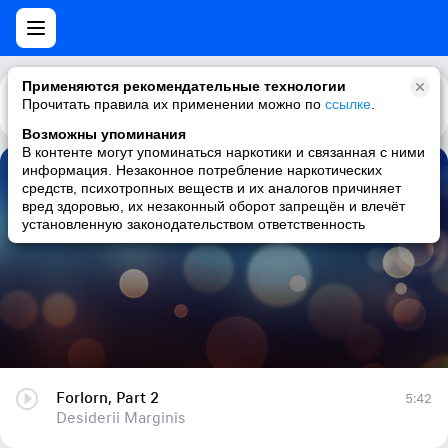
Применяются рекомендательные технологии
Прочитать правила их применении можно по
Каталог
Рекомендации
ссылке
.
Возможны упоминания
В контенте могут упоминаться наркотики и связанная с ними
информация. Незаконное потребление наркотических
Forlorn, Part 2
средств, психотропных веществ и их аналогов причиняет
вред здоровью, их незаконный оборот запрещён и влечёт
Desiderii Marginis
установленную законодательством ответственность
Forlorn, Part 2
5:42
Desiderii Marginis