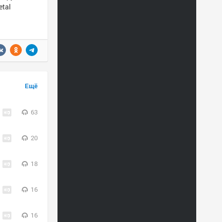
etal
Ещё
63
20
18
16
16