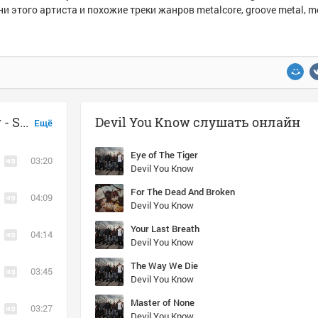
и этого артиста и похожие треки жанров metalcore, groove metal, m
Музыка похожая на Devil You Know - Searching For The Sun
Devil You Know слушать онлайн
Ещё
Eye of The Tiger
03:20
Devil You Know
For The Dead And Broken
04:09
Devil You Know
Your Last Breath
04:14
Devil You Know
The Way We Die
03:45
Devil You Know
Master of None
03:27
Devil You Know