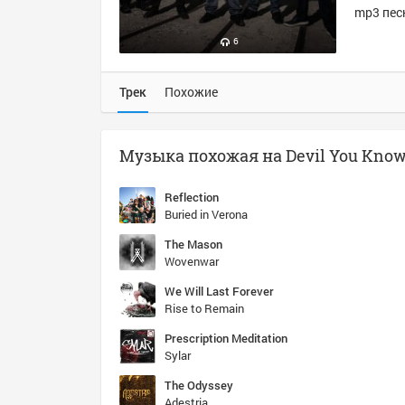
mp3 песн
6
Трек
Похожие
Reflection
Buried in Verona
The Mason
Wovenwar
We Will Last Forever
Rise to Remain
Prescription Meditation
Sylar
The Odyssey
Adestria