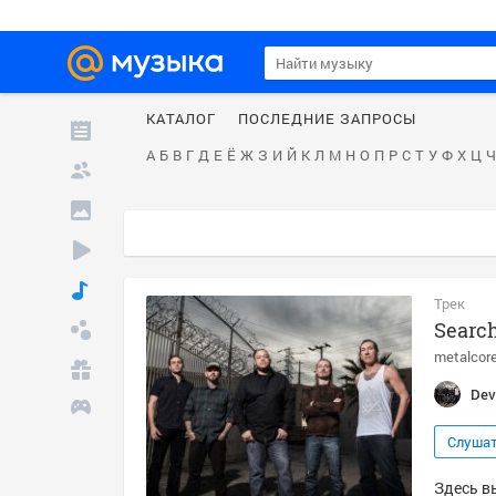
КАТАЛОГ
ПОСЛЕДНИЕ ЗАПРОСЫ
А
Б
В
Г
Д
Е
Ё
Ж
З
И
Й
К
Л
М
Н
О
П
Р
С
Т
У
Ф
Х
Ц
Ч
Трек
Search
metalcor
Dev
Слуша
Здесь вы