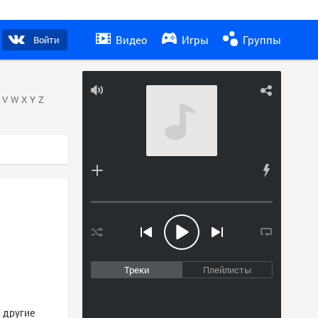
Видео
Игры
Группы
Войти
V
W
X
Y
Z
Треки
Плейлисты
и другие