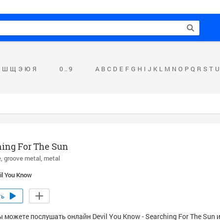
Ш
Щ
Э
Ю
Я
0 .. 9
A
B
C
D
E
F
G
H
I
J
K
L
M
N
O
P
Q
R
S
T
U
ing For The Sun
e
groove metal
metal
il You Know
ть
 можете послушать онлайн Devil You Know - Searching For The Sun 