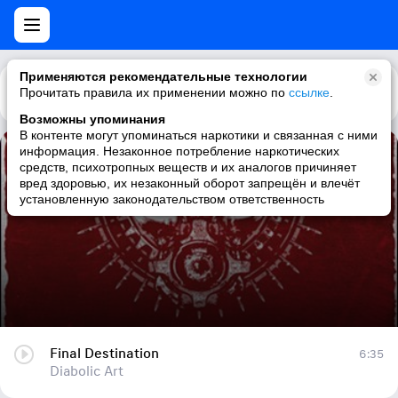
Применяются рекомендательные технологии
Прочитать правила их применении можно по
Каталог
Рекомендации
ссылке
.
Возможны упоминания
В контенте могут упоминаться наркотики и связанная с ними
информация. Незаконное потребление наркотических
Final Destination
средств, психотропных веществ и их аналогов причиняет
вред здоровью, их незаконный оборот запрещён и влечёт
Diabolic Art
установленную законодательством ответственность
Final Destination
6:35
Diabolic Art