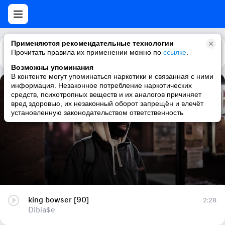
Применяются рекомендательные технологии
Прочитать правила их применении можно по
Каталог
Рекомендации
ссылке
.
Возможны упоминания
В контенте могут упоминаться наркотики и связанная с ними
информация. Незаконное потребление наркотических
king bowser [90]
средств, психотропных веществ и их аналогов причиняет
вред здоровью, их незаконный оборот запрещён и влечёт
Dibia$e
установленную законодательством ответственность
king bowser [90]
2:28
Dibia$e