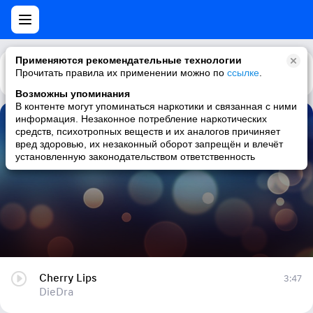
Применяются рекомендательные технологии
Прочитать правила их применении можно по
Каталог
Рекомендации
ссылке
.
Возможны упоминания
В контенте могут упоминаться наркотики и связанная с ними
информация. Незаконное потребление наркотических
Cherry Lips
средств, психотропных веществ и их аналогов причиняет
вред здоровью, их незаконный оборот запрещён и влечёт
DieDra
установленную законодательством ответственность
Cherry Lips
3:47
DieDra