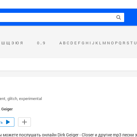
Ш
Щ
Э
Ю
Я
0 .. 9
A
B
C
D
E
F
G
H
I
J
K
L
M
N
O
P
Q
R
S
T
U
ent
glitch
experimental
k Geiger
ть
 можете послушать онлайн Dirk Geiger - Closer и другие mp3 песни 