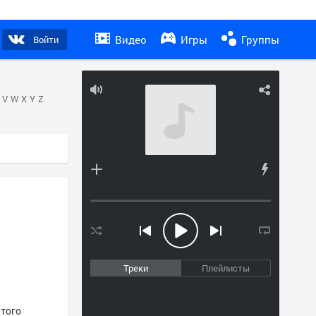
Видео
Игры
Группы
Войти
V
W
X
Y
Z
Треки
Плейлисты
этого