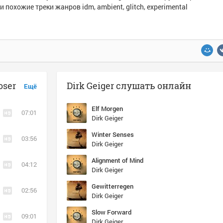
и похожие треки жанров idm, ambient, glitch, experimental
oser
Dirk Geiger слушать онлайн
Ещё
Elf Morgen
07:01
Dirk Geiger
Winter Senses
03:56
Dirk Geiger
Alignment of Mind
04:12
Dirk Geiger
Gewitterregen
02:56
Dirk Geiger
Slow Forward
09:01
Dirk Geiger