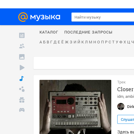
КАТАЛОГ
ПОСЛЕДНИЕ ЗАПРОСЫ
А
Б
В
Г
Д
Е
Ё
Ж
З
И
Й
К
Л
М
Н
О
П
Р
С
Т
У
Ф
Х
Ц
Ч
Трек
Closer
idm
ambi
Dir
Слуша
Здесь вы