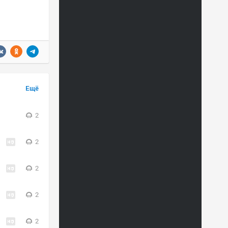
Ещё
2
2
2
2
2