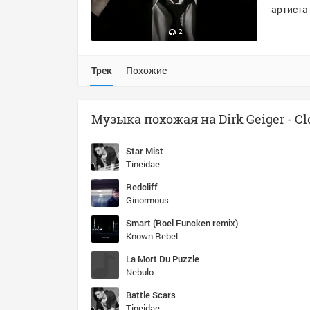
артиста 
2
Трек
Похожие
Музыка похожая на Dirk Geiger - Cl
Star Mist
Tineidae
Redcliff
Ginormous
Smart (Roel Funcken remix)
Known Rebel
La Mort Du Puzzle
Nebulo
Battle Scars
Tineidae