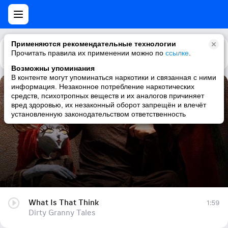
Применяются рекомендательные технологии
Прочитать правила их применении можно по
Каталог
Рекомендации
ссылке
.
Возможны упоминания
В контенте могут упоминаться наркотики и связанная с ними
информация. Незаконное потребление наркотических
What Is That Think
средств, психотропных веществ и их аналогов причиняет
вред здоровью, их незаконный оборот запрещён и влечёт
Dirty Granny Tales
установленную законодательством ответственность
What Is That Think
1:59
Dirty Granny Tales