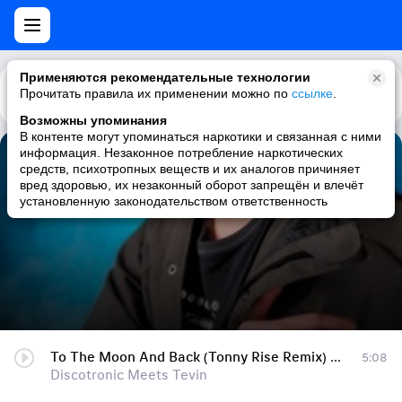
Применяются рекомендательные технологии
Прочитать правила их применении можно по
Каталог
Рекомендации
ссылке
.
Возможны упоминания
В контенте могут упоминаться наркотики и связанная с ними
информация. Незаконное потребление наркотических
To The Moon And Back (Tonny Rise Remix) [♬best/deep/sound777]
средств, психотропных веществ и их аналогов причиняет
вред здоровью, их незаконный оборот запрещён и влечёт
Discotronic Meets Tevin
установленную законодательством ответственность
To The Moon And Back (Tonny Rise Remix) [♬best/deep/sound777]
5:08
Discotronic Meets Tevin