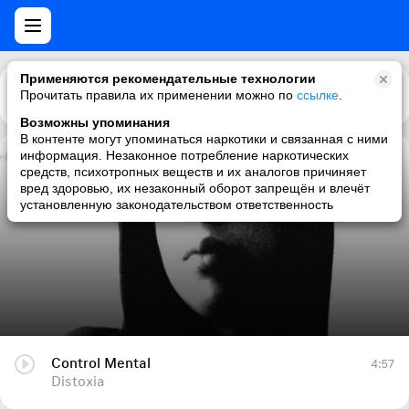
Применяются рекомендательные технологии
Прочитать правила их применении можно по
Каталог
Рекомендации
ссылке
.
Возможны упоминания
В контенте могут упоминаться наркотики и связанная с ними
информация. Незаконное потребление наркотических
Control Mental
средств, психотропных веществ и их аналогов причиняет
вред здоровью, их незаконный оборот запрещён и влечёт
Distoxia
установленную законодательством ответственность
Control Mental
4:57
Distoxia