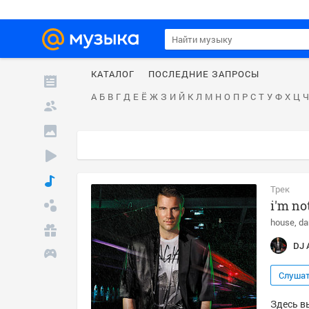
КАТАЛОГ
ПОСЛЕДНИЕ ЗАПРОСЫ
А
Б
В
Г
Д
Е
Ё
Ж
З
И
Й
К
Л
М
Н
О
П
Р
С
Т
У
Ф
Х
Ц
Ч
Трек
i'm no
house
da
DJ 
Слуша
Здесь вы