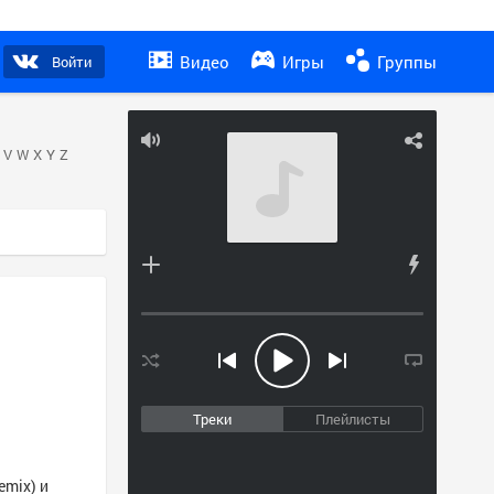
Видео
Игры
Группы
Войти
V
W
X
Y
Z
Треки
Плейлисты
emix) и