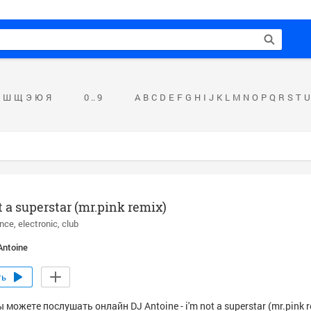
Ш
Щ
Э
Ю
Я
0 .. 9
A
B
C
D
E
F
G
H
I
J
K
L
M
N
O
P
Q
R
S
T
U
t a superstar (mr.pink remix)
nce
electronic
club
Antoine
ть
 можете послушать онлайн DJ Antoine - i'm not a superstar (mr.pink r