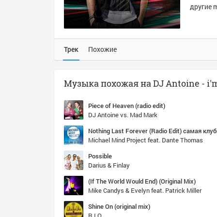
другие m
Трек
Похожие
Piece of Heaven (radio edit)
DJ Antoine vs. Mad Mark
Michael Mind Project feat. Dante Thomas
Possible
Darius & Finlay
(If The World Would End) (Original Mix)
Mike Candys & Evelyn feat. Patrick Miller
Shine On (original mix)
R.I.O.