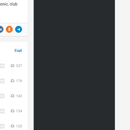
nic, club
Ещё
337
176
142
134
125