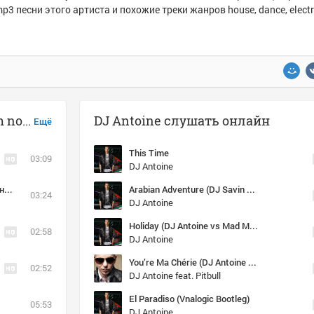
p3 песни этого артиста и похожие треки жанров house, dance, electro
Музыка похожая на DJ Antoine - i'm not a superstar (mr.pink remix)
DJ Antoine слушать онлайн
Ещё
This Time
03:09
DJ Antoine
Nothing Last Forever (Radio Edit) cамая клубная музыка только у нас, заходи к нам http://vk.com/clubmusictlt
Arabian Adventure (DJ Savin & DJ Alex Pushkarev Remix) (Radio Version)
03:24
DJ Antoine
Holiday (DJ Antoine vs Mad Mark 2k15 Radio Edit)
02:58
DJ Antoine
You’re Ma Chérie (DJ Antoine vs. Mad Mark 2k13 radio edit)
02:52
DJ Antoine feat. Pitbull
El Paradiso (Vnalogic Bootleg)
05:53
DJ Antoine