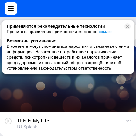
Применяются рекомендательные технологии
Прочитать правила их применении можно по
Каталог
Рекомендации
ссылке
.
Возможны упоминания
В контенте могут упоминаться наркотики и связанная с ними
информация. Незаконное потребление наркотических
This Is My Life
средств, психотропных веществ и их аналогов причиняет
вред здоровью, их незаконный оборот запрещён и влечёт
DJ Splash
установленную законодательством ответственность
This Is My Life
3:27
DJ Splash