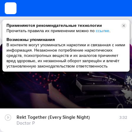
Применяются рекомендательные технологии
Прочитать правила их применении можно по
Каталог
Рекомендации
ссылке
.
Возможны упоминания
В контенте могут упоминаться наркотики и связанная с ними
информация. Незаконное потребление наркотических
Rekt Together (Every Single Night)
средств, психотропных веществ и их аналогов причиняет
вред здоровью, их незаконный оборот запрещён и влечёт
Doctor P
установленную законодательством ответственность
Rekt Together (Every Single Night)
3:32
Doctor P