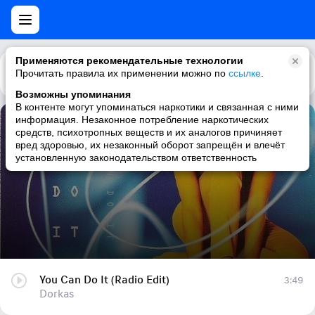
Применяются рекомендательные технологии
Прочитать правила их применении можно по
Каталог
Рекомендации
ссылке
.
Возможны упоминания
В контенте могут упоминаться наркотики и связанная с ними
информация. Незаконное потребление наркотических
You Can Do It (Radio Edit)
средств, психотропных веществ и их аналогов причиняет
вред здоровью, их незаконный оборот запрещён и влечёт
Dorkas
установленную законодательством ответственность
You Can Do It (Radio Edit)
3:49
Dorkas