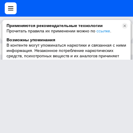
Применяются рекомендательные технологии
Прочитать правила их применении можно по
Каталог
Рекомендации
ссылке
.
Возможны упоминания
В контенте могут упоминаться наркотики и связанная с ними
Трек не существует
информация. Незаконное потребление наркотических
средств, психотропных веществ и их аналогов причиняет
вред здоровью, их незаконный оборот запрещён и влечёт
установленную законодательством ответственность