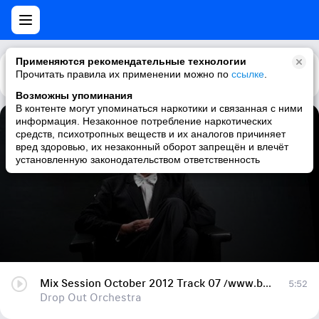
Применяются рекомендательные технологии
Прочитать правила их применении можно по
Каталог
Рекомендации
ссылке
.
Возможны упоминания
В контенте могут упоминаться наркотики и связанная с ними
информация. Незаконное потребление наркотических
Mix Session October 2012 Track 07 /www.bananastreet.ru/
средств, психотропных веществ и их аналогов причиняет
вред здоровью, их незаконный оборот запрещён и влечёт
Drop Out Orchestra
установленную законодательством ответственность
Mix Session October 2012 Track 07 /www.bananastreet.ru/
5:52
Drop Out Orchestra