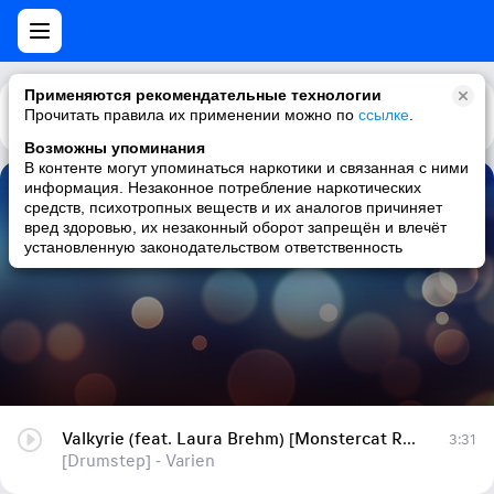
Применяются рекомендательные технологии
Прочитать правила их применении можно по
Каталог
Рекомендации
ссылке
.
Возможны упоминания
В контенте могут упоминаться наркотики и связанная с ними
информация. Незаконное потребление наркотических
Valkyrie (feat. Laura Brehm) [Monstercat Release]
средств, психотропных веществ и их аналогов причиняет
вред здоровью, их незаконный оборот запрещён и влечёт
[Drumstep] - Varien
установленную законодательством ответственность
Valkyrie (feat. Laura Brehm) [Monstercat Release]
3:31
[Drumstep] - Varien