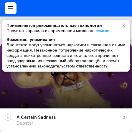
Применяются рекомендательные технологии
Прочитать правила их применении можно по
Каталог
Рекомендации
ссылке
.
Возможны упоминания
В контенте могут упоминаться наркотики и связанная с ними
информация. Незаконное потребление наркотических
A Certain Sadness
средств, психотропных веществ и их аналогов причиняет
вред здоровью, их незаконный оборот запрещён и влечёт
Dubstar
установленную законодательством ответственность
A Certain Sadness
4:07
Dubstar