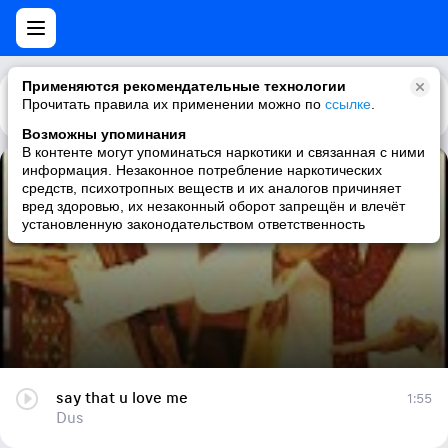
Применяются рекомендательные технологии
Прочитать правила их применении можно по
Каталог
Рекомендации
ссылке
.
Возможны упоминания
В контенте могут упоминаться наркотики и связанная с ними
информация. Незаконное потребление наркотических
say that u love me
средств, психотропных веществ и их аналогов причиняет
вред здоровью, их незаконный оборот запрещён и влечёт
Dus
установленную законодательством ответственность
say that u love me
1:55
Dus