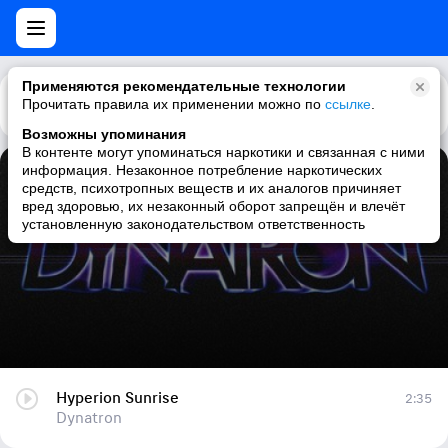
Применяются рекомендательные технологии
Прочитать правила их применении можно по
Каталог
Рекомендации
ссылке
.
Возможны упоминания
В контенте могут упоминаться наркотики и связанная с ними
информация. Незаконное потребление наркотических
Hyperion Sunrise
средств, психотропных веществ и их аналогов причиняет
вред здоровью, их незаконный оборот запрещён и влечёт
Dynatron
установленную законодательством ответственность
Hyperion Sunrise
2:35
Dynatron