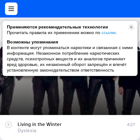
Применяются рекомендательные технологии
Прочитать правила их применении можно по
Каталог
Рекомендации
ссылке
.
Возможны упоминания
В контенте могут упоминаться наркотики и связанная с ними
информация. Незаконное потребление наркотических
Living in the Winter
средств, психотропных веществ и их аналогов причиняет
вред здоровью, их незаконный оборот запрещён и влечёт
Dyslesia
установленную законодательством ответственность
Living in the Winter
4:27
Dyslesia