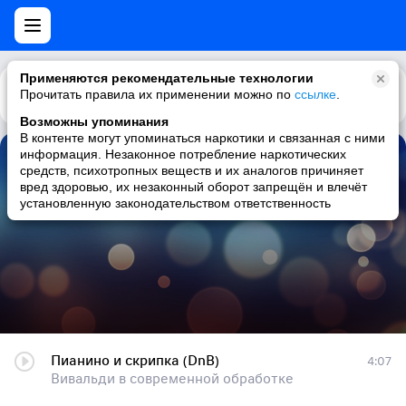
Применяются рекомендательные технологии
Прочитать правила их применении можно по
Каталог
Рекомендации
ссылке
.
Возможны упоминания
В контенте могут упоминаться наркотики и связанная с ними
информация. Незаконное потребление наркотических
Пианино и скрипка (DnB)
средств, психотропных веществ и их аналогов причиняет
вред здоровью, их незаконный оборот запрещён и влечёт
Вивальди в современной обработке
установленную законодательством ответственность
Пианино и скрипка (DnB)
4:07
Вивальди в современной обработке