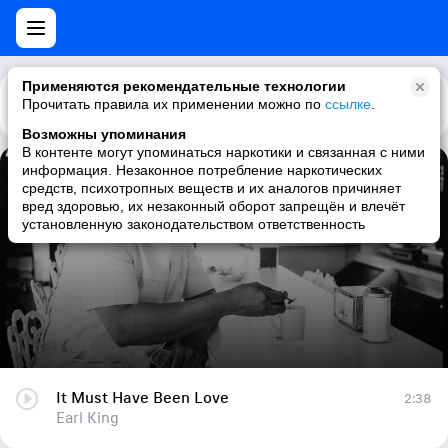
Применяются рекомендательные технологии
Прочитать правила их применении можно по
Каталог
Рекомендации
ссылке
.
Возможны упоминания
В контенте могут упоминаться наркотики и связанная с ними
информация. Незаконное потребление наркотических
It Must Have Been Love
средств, психотропных веществ и их аналогов причиняет
вред здоровью, их незаконный оборот запрещён и влечёт
Earl King
установленную законодательством ответственность
It Must Have Been Love
2:38
Earl King