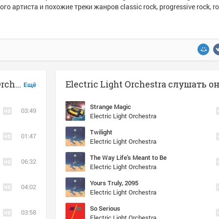
ого артиста и похожие треки жанров classic rock, progressive rock, ro
Музыка похожая на Electric Light Orchestra - Midnight Blue
Electric Light Orchestra слушать 
Ещё
Strange Magic
03:49
Electric Light Orchestra
Twilight
01:47
Electric Light Orchestra
The Way Life's Meant to Be
06:32
Electric Light Orchestra
Yours Truly, 2095
04:02
Electric Light Orchestra
So Serious
03:58
Electric Light Orchestra