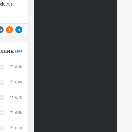
ck, 70s
онлайн
Ещё
8.3K
6.8K
6.7K
6.5K
6.1K