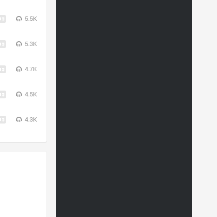
5.5K
5.3K
4.7K
4.5K
4.3K