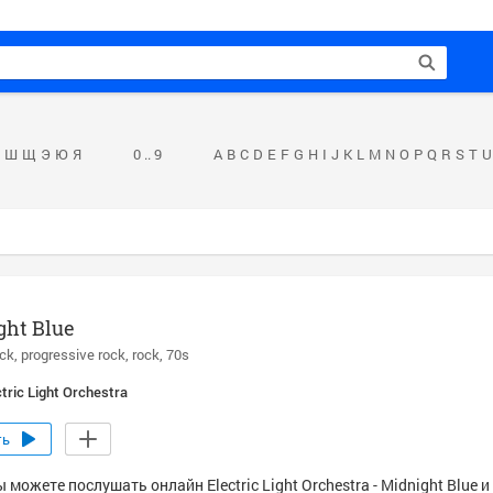
Ш
Щ
Э
Ю
Я
0 .. 9
A
B
C
D
E
F
G
H
I
J
K
L
M
N
O
P
Q
R
S
T
U
ght Blue
ock
progressive rock
rock
70s
ctric Light Orchestra
ть
 можете послушать онлайн Electric Light Orchestra - Midnight Blue 