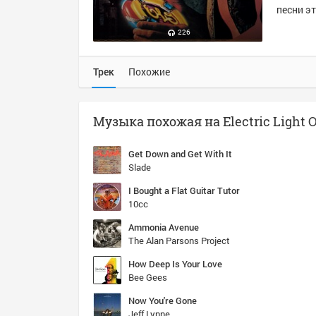
песни эт
226
Трек
Похожие
Get Down and Get With It
Slade
I Bought a Flat Guitar Tutor
10cc
Ammonia Avenue
The Alan Parsons Project
How Deep Is Your Love
Bee Gees
Now You're Gone
Jeff Lynne