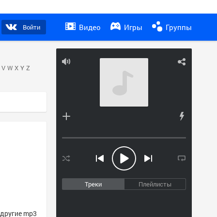
Видео
Игры
Группы
Войти
V
W
X
Y
Z
Треки
Плейлисты
и другие mp3