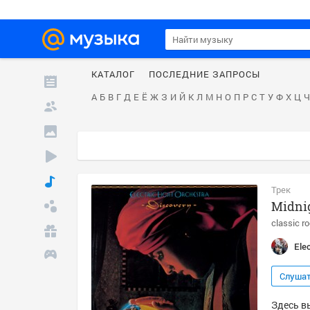
КАТАЛОГ
ПОСЛЕДНИЕ ЗАПРОСЫ
А
Б
В
Г
Д
Е
Ё
Ж
З
И
Й
К
Л
М
Н
О
П
Р
С
Т
У
Ф
Х
Ц
Ч
Трек
Midni
classic r
Ele
Слуша
Здесь вы